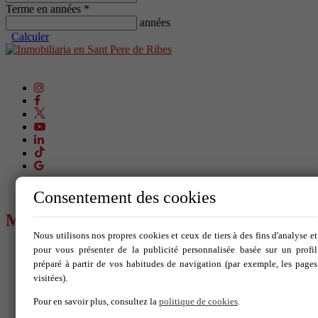
Terme en années *
années
Calculer
Consentement des cookies
MENU
Nous utilisons nos propres cookies et ceux de tiers à des fins d'analyse et
pour vous présenter de la publicité personnalisée basée sur un profil
Acheter
Louer
préparé à partir de vos habitudes de navigation (par exemple, les pages
Vendez votre propriété
visitées).
Nouvelle Construction
Blog
Pour en savoir plus, consultez la
politique de cookies
.
Services