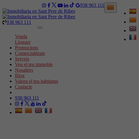
938 963 111
938 963 111
Toggle
navigation
Venda
Lloguer
Promocions
Comercialitzats
Serveis
Ven el teu immoble
Nosaltres
Blog
Valora el teu habitatge
Contacte
938 963 111