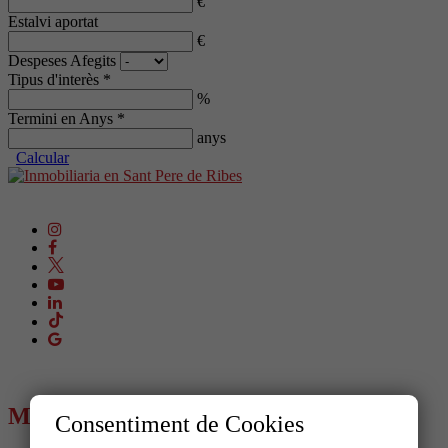
€
Estalvi aportat
€
Despeses Afegits
Tipus d'interès *
%
Termini en Anys *
anys
Calcular
MENÚ
Consentiment de Cookies