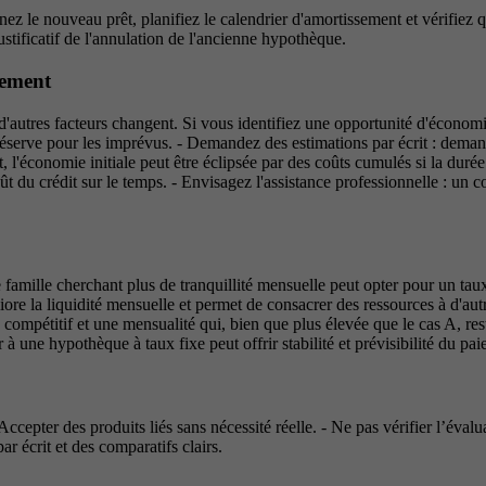
nez le nouveau prêt, planifiez le calendrier d'amortissement et vérifiez 
justificatif de l'annulation de l'ancienne hypothèque.
gement
'autres facteurs changent. Si vous identifiez une opportunité d'économie
 réserve pour les imprévus. - Demandez des estimations par écrit : deman
, l'économie initiale peut être éclipsée par des coûts cumulés si la durée
du crédit sur le temps. - Envisagez l'assistance professionnelle : un con
famille cherchant plus de tranquillité mensuelle peut opter pour un taux
ore la liquidité mensuelle et permet de consacrer des ressources à d'autr
x compétitif et une mensualité qui, bien que plus élevée que le cas A, re
 à une hypothèque à taux fixe peut offrir stabilité et prévisibilité du 
 Accepter des produits liés sans nécessité réelle. - Ne pas vérifier l’éval
r écrit et des comparatifs clairs.