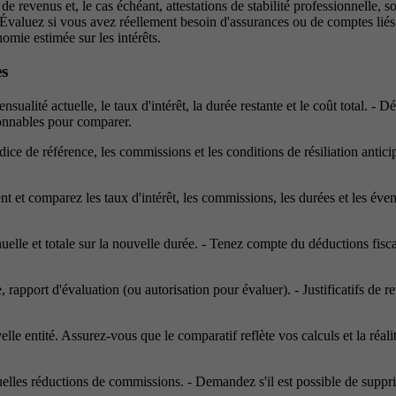
e revenus et, le cas échéant, attestations de stabilité professionnelle, son
. Évaluez si vous avez réellement besoin d'assurances ou de comptes liés 
mie estimée sur les intérêts.
es
sualité actuelle, le taux d'intérêt, la durée restante et le coût total. - D
isonnables pour comparer.
indice de référence, les commissions et les conditions de résiliation anti
et comparez les taux d'intérêt, les commissions, les durées et les évent
lle et totale sur la nouvelle durée. - Tenez compte du déductions fiscal
 rapport d'évaluation (ou autorisation pour évaluer). - Justificatifs de re
e entité. Assurez-vous que le comparatif reflète vos calculs et la réali
uelles réductions de commissions. - Demandez s'il est possible de supprim