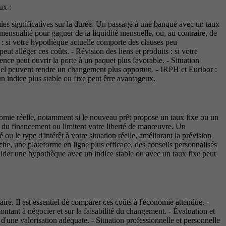
ux :
nomies significatives sur la durée. Un passage à une banque avec un taux
a mensualité pour gagner de la liquidité mensuelle, ou, au contraire, de
e : si votre hypothèque actuelle comporte des clauses peu
 alléger ces coûts. - Révision des liens et produits : si votre
nce peut ouvrir la porte à un paquet plus favorable. - Situation
onnel peuvent rendre un changement plus opportun. - IRPH et Euribor :
n indice plus stable ou fixe peut être avantageux.
onomie réelle, notamment si le nouveau prêt propose un taux fixe ou un
ût du financement ou limitent votre liberté de manœuvre. Un
 ou le type d'intérêt à votre situation réelle, améliorant la prévision
roche, une plateforme en ligne plus efficace, des conseils personnalisés
lider une hypothèque avec un indice stable ou avec un taux fixe peut
taire. Il est essentiel de comparer ces coûts à l'économie attendue. -
ontant à négocier et sur la faisabilité du changement. - Évaluation et
'une valorisation adéquate. - Situation professionnelle et personnelle