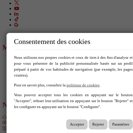
Consentement des cookies
MENU
Nous utilisons nos propres cookies et ceux de tiers à des fins d'analyse et
Acheter
pour vous présenter de la publicité personnalisée basée sur un profil
Louer
préparé à partir de vos habitudes de navigation (par exemple, les pages
Vendez votre propriété
visitées).
Nouvelle Construction
Blog
Pour en savoir plus, consultez la
politique de cookies
.
Services
Contact
Vous pouvez accepter tous les cookies en appuyant sur le bouton
"Accepter", refuser leur utilisation en appuyant sur le bouton "Rejeter" et
NOUS CONTACTER
les configurer en appuyant sur le bouton "Configurer".
Crta. Sitges 61
08810 Sant Pere de Ribes
Accepter
Rejeter
Paramétrer
938 963 111