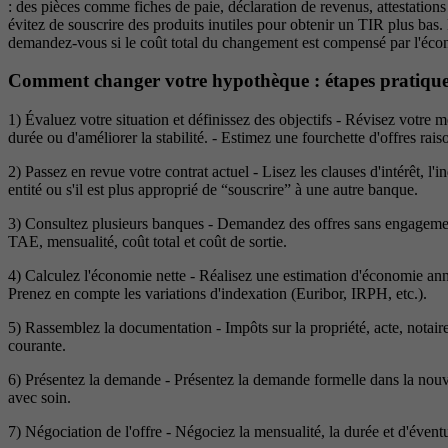
: des pièces comme fiches de paie, déclaration de revenus, attestations d
évitez de souscrire des produits inutiles pour obtenir un TIR plus bas
demandez-vous si le coût total du changement est compensé par l'écono
Comment changer votre hypothèque : étapes pratiqu
1) Évaluez votre situation et définissez des objectifs - Révisez votre men
durée ou d'améliorer la stabilité. - Estimez une fourchette d'offres ra
2) Passez en revue votre contrat actuel - Lisez les clauses d'intérêt, l'
entité ou s'il est plus approprié de “souscrire” à une autre banque.
3) Consultez plusieurs banques - Demandez des offres sans engagement 
TAE, mensualité, coût total et coût de sortie.
4) Calculez l'économie nette - Réalisez une estimation d'économie annue
Prenez en compte les variations d'indexation (Euribor, IRPH, etc.).
5) Rassemblez la documentation - Impôts sur la propriété, acte, notaire,
courante.
6) Présentez la demande - Présentez la demande formelle dans la nouvell
avec soin.
7) Négociation de l'offre - Négociez la mensualité, la durée et d'évent