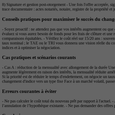
8) Signature et gestion post-otorgement - Une fois l'offre acceptée, sig
trace documentaire : actes notariés, notaire, registre de la propriété et 
Conseils pratiques pour maximiser le succès du chan
- Soyez proactif : ne attendez pas que vos intérêts augmentent ou que d
évaluez si vous aurez besoin de fonds pour les frais de clôture et une
comparaisons équitables. - Vérifiez le coût réel sur 15/20 ans : souvent
taux nominal ; le TAE ou le TRI vous donnera une vision réelle du coût 
indices et à optimiser la négociation.
Cas pratiques et scénarios courants
- Cas A : réduction de la mensualité avec allongement de la durée Une 
augmente légèrement en raison des intérêts, la mensualité réduite améli
Si la priorité est de réduire le temps d'endettement, on négocie un tau
changement d'indice vers un type fixe Face à un marché volatil, passer
Erreurs courantes à éviter
- Ne pas calculer le coût total du nouveau prêt par rapport à l'actuel. -
l’annulation de l’hypothèque existante. - Ne pas demander des offres pa