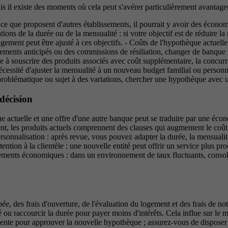
s il existe des moments où cela peut s'avérer particulièrement avantage
r à ce que proposent d'autres établissements, il pourrait y avoir des éco
ations de la durée ou de la mensualité : si votre objectif est de réduire l
ngement peut être ajusté à ces objectifs. - Coûts de l'hypothèque actuell
ents anticipés ou des commissions de résiliation, changer de banque peut
e à souscrire des produits associés avec coût supplémentaire, la concurre
 nécessité d'ajuster la mensualité à un nouveau budget familial ou pers
 problématique ou sujet à des variations, chercher une hypothèque avec u
décision
que actuelle et une offre d'une autre banque peut se traduire par une éc
uvent, les produits actuels comprennent des clauses qui augmentent le co
personnalisation : après revue, vous pouvez adapter la durée, la mensualité
tention à la clientèle : une nouvelle entité peut offrir un service plus p
ngements économiques : dans un environnement de taux fluctuants, conso
ipée, des frais d'ouverture, de l'évaluation du logement et des frais de no
 ou raccourcir la durée pour payer moins d'intérêts. Cela influe sur le m
ente pour approuver la nouvelle hypothèque ; assurez-vous de disposer d