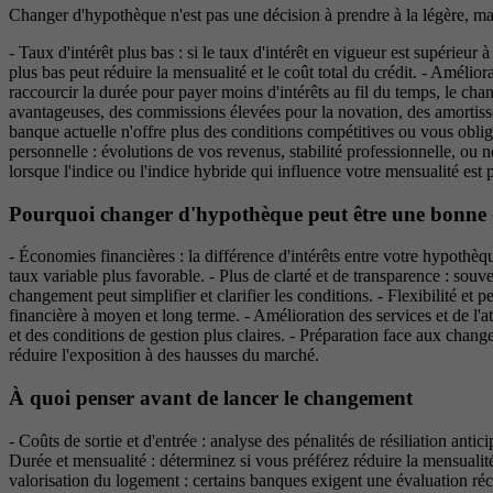
Changer d'hypothèque n'est pas une décision à prendre à la légère, mai
- Taux d'intérêt plus bas : si le taux d'intérêt en vigueur est supérieu
plus bas peut réduire la mensualité et le coût total du crédit. - Amélior
raccourcir la durée pour payer moins d'intérêts au fil du temps, le cha
avantageuses, des commissions élevées pour la novation, des amortissem
banque actuelle n'offre plus des conditions compétitives ou vous oblig
personnelle : évolutions de vos revenus, stabilité professionnelle, ou
lorsque l'indice ou l'indice hybride qui influence votre mensualité est
Pourquoi changer d'hypothèque peut être une bonne 
- Économies financières : la différence d'intérêts entre votre hypothè
taux variable plus favorable. - Plus de clarté et de transparence : so
changement peut simplifier et clarifier les conditions. - Flexibilité et 
financière à moyen et long terme. - Amélioration des services et de l'at
et des conditions de gestion plus claires. - Préparation face aux cha
réduire l'exposition à des hausses du marché.
À quoi penser avant de lancer le changement
- Coûts de sortie et d'entrée : analyse des pénalités de résiliation antic
Durée et mensualité : déterminez si vous préférez réduire la mensualité
valorisation du logement : certains banques exigent une évaluation réc