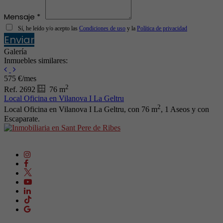
Mensaje *
Sí, he leído y/o acepto las
Condiciones de uso
y la
Política de privacidad
Enviar
Galería
Inmuebles similares:
575 €/mes
2
Ref. 2692
76 m
Local Oficina en Vilanova I La Geltru
2
Local Oficina en Vilanova I La Geltru, con 76 m
, 1 Aseos y con
Escaparate.