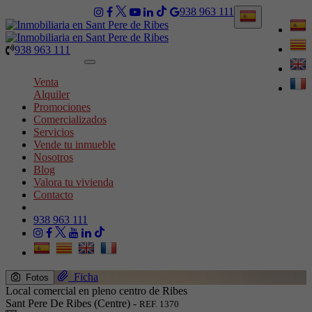
938 963 111
938 963 111
Toggle
navigation
Venta
Alquiler
Promociones
Comercializados
Servicios
Vende tu inmueble
Nosotros
Blog
Valora tu vivienda
Contacto
938 963 111
Ficha
Fotos
Local comercial en pleno centro de Ribes
Sant Pere De Ribes (Centre) -
REF. 1370