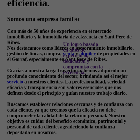
eficiencia.
La
inmobiliaria
Somos una empresa familiar
líder en
Sant Pere de
Con más de 50 años de experiencia en el mercado
Ribes
inmobiliario y la inmobiliaria de referencia en Sant Pere de
Ribes.
Un logro basado
Nos destacamos como líderes en asesoramiento inmobiliario,
en años de
gestión de fincas, compra,
venta
y
alquiler
de propiedades en
experiencia,
el Garraf, especialmente en Sant Pere de Ribes.
dedicación y
compromiso con la
Gracias a nuestra larga trayectoria, hemos adquirido un
excelencia.
profundo conocimiento del sector, brindando así el mejor
servicio
a nuestros clientes. La profesionalidad, seriedad,
eficacia y transparencia son valores esenciales que nos
definen desde el principio y guían nuestro trabajo diario.
Buscamos establecer relaciones cercanas y de confianza con
cada cliente, ya que creemos que la eficacia no debe
comprometer la calidad de la relación personal. Nuestro
objetivo es cuidar del beneficio económico, patrimonial y
personal de cada cliente, agradeciendo la confianza
depositada en nosotros.