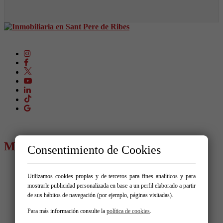
MENÚ
Consentimiento de Cookies
Comprar
Alquilar
Utilizamos cookies propias y de terceros para fines analíticos y para
Vende tu inmueble
mostrarle publicidad personalizada en base a un perfil elaborado a partir
Promociones
de sus hábitos de navegación (por ejemplo, páginas visitadas).
Blog
Para más información consulte la
política de cookies
.
Servicios
Contacto