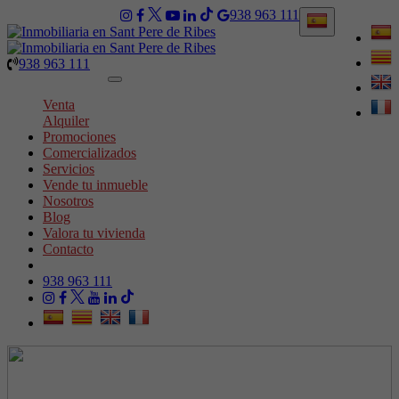
938 963 111
938 963 111
Toggle
navigation
Venta
Alquiler
Promociones
Comercializados
Servicios
Vende tu inmueble
Nosotros
Blog
Valora tu vivienda
Contacto
938 963 111