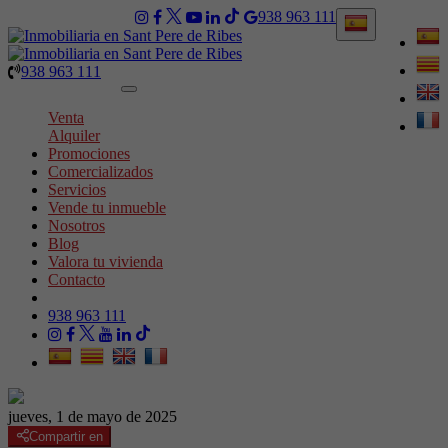
938 963 111
938 963 111
Toggle
navigation
Venta
Alquiler
Promociones
Comercializados
Servicios
Vende tu inmueble
Nosotros
Blog
Valora tu vivienda
Contacto
938 963 111
jueves, 1 de mayo de 2025
Compartir en