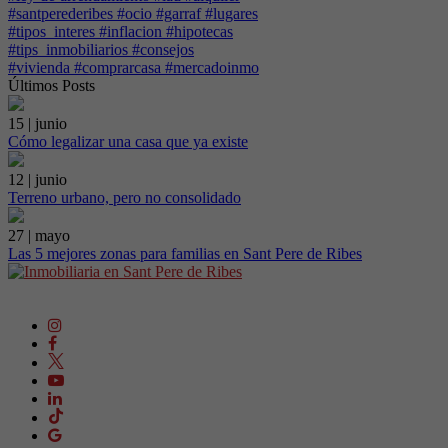
#santperederibes #ocio #garraf #lugares
#tipos_interes #inflacion #hipotecas
#tips_inmobiliarios #consejos
#vivienda #comprarcasa #mercadoinmo
Últimos Posts
15 | junio
Cómo legalizar una casa que ya existe
12 | junio
Terreno urbano, pero no consolidado
27 | mayo
Las 5 mejores zonas para familias en Sant Pere de Ribes