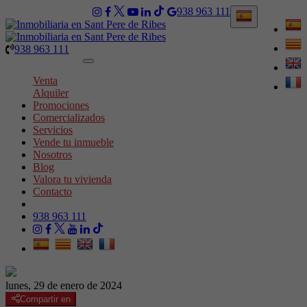
938 963 111
938 963 111
Toggle
navigation
Venta
Alquiler
Promociones
Comercializados
Servicios
Vende tu inmueble
Nosotros
Blog
Valora tu vivienda
Contacto
938 963 111
lunes, 29 de enero de 2024
Compartir en