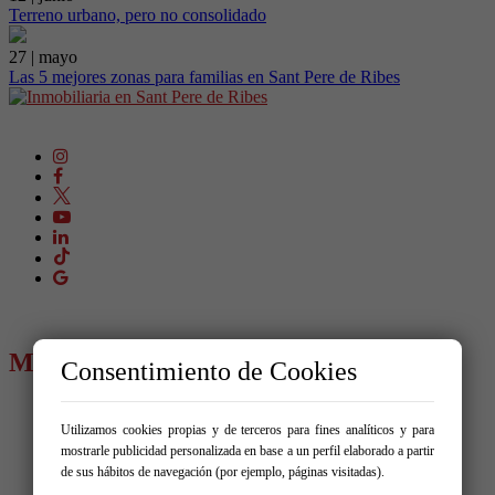
Terreno urbano, pero no consolidado
27 | mayo
Las 5 mejores zonas para familias en Sant Pere de Ribes
MENÚ
Consentimiento de Cookies
Comprar
Alquilar
Utilizamos cookies propias y de terceros para fines analíticos y para
Vende tu inmueble
mostrarle publicidad personalizada en base a un perfil elaborado a partir
Promociones
de sus hábitos de navegación (por ejemplo, páginas visitadas).
Blog