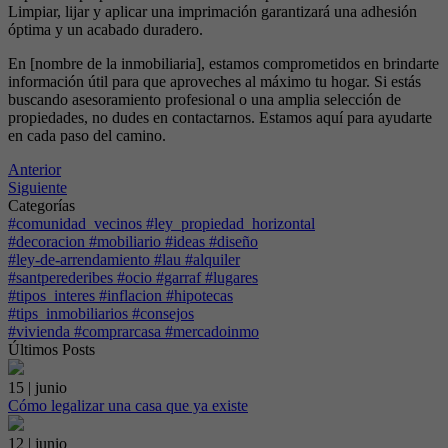
Limpiar, lijar y aplicar una imprimación garantizará una adhesión
óptima y un acabado duradero.
En [nombre de la inmobiliaria], estamos comprometidos en brindarte
información útil para que aproveches al máximo tu hogar. Si estás
buscando asesoramiento profesional o una amplia selección de
propiedades, no dudes en contactarnos. Estamos aquí para ayudarte
en cada paso del camino.
Anterior
Siguiente
Categorías
#comunidad_vecinos #ley_propiedad_horizontal
#decoracion #mobiliario #ideas #diseño
#ley-de-arrendamiento #lau #alquiler
#santperederibes #ocio #garraf #lugares
#tipos_interes #inflacion #hipotecas
#tips_inmobiliarios #consejos
#vivienda #comprarcasa #mercadoinmo
Últimos Posts
15 | junio
Cómo legalizar una casa que ya existe
12 | junio