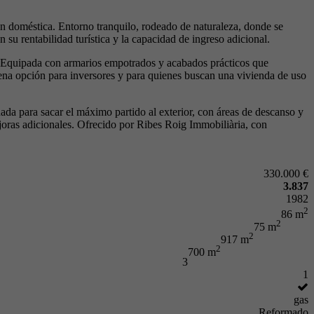
ión doméstica. Entorno tranquilo, rodeado de naturaleza, donde se
su rentabilidad turística y la capacidad de ingreso adicional.
ía. Equipada con armarios empotrados y acabados prácticos que
Buena opción para inversores y para quienes buscan una vivienda de uso
ñada para sacar el máximo partido al exterior, con áreas de descanso y
mejoras adicionales. Ofrecido por Ribes Roig Immobiliària, con
330.000 €
3.837
1982
2
86 m
2
75 m
2
917 m
2
700 m
3
1
gas
Reformado