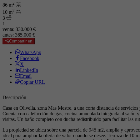
2
86 m
2
10 m
3
1
venta:
330.000 €
antes:
365.000 €
Compartir en
WhatsApp
Facebook
X
LinkedIn
Email
Copiar URL
Descripción
Casa en Olivella, zona Mas Mestre, a una corta distancia de servicios
Cuenta con calefacción de gas, cocina amueblada integrada al salón y 
visitas. Un baño completo con ducha redistribuido para facilitar las rut
La propiedad se ubica sobre una parcela de 945 m2, amplia y aprovecha
ideal para ampliar la oferta de valor cuando se desee. Terraza de 10 m