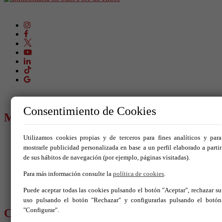
Consentimiento de Cookies
MENÚ
Utilizamos cookies propias y de terceros para fines analíticos y para
Comprar
Alquilar
mostrarle publicidad personalizada en base a un perfil elaborado a partir
Vende tu inmueble
de sus hábitos de navegación (por ejemplo, páginas visitadas).
Promociones
Blog
Para más información consulte la
política de cookies
.
Servicios
Puede aceptar todas las cookies pulsando el botón "Aceptar", rechazar su
Contacto
uso pulsando el botón "Rechazar" y configurarlas pulsando el botón
"Configurar".
CONTÁCTANOS