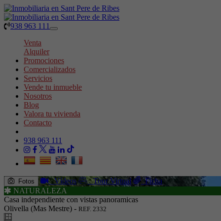
938 963 111
Toggle
navigation
Venta
Alquiler
Promociones
Comercializados
Servicios
Vende tu inmueble
Nosotros
Blog
Valora tu vivienda
Contacto
938 963 111
Vídeos
Tour Virtual
Ficha
Fotos
NATURALEZA
Casa independiente con vistas panoramicas
Olivella (Mas Mestre) -
REF. 2332