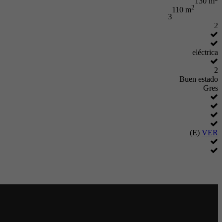
130 m
2
110 m
3
2
eléctrica
2
Buen estado
Gres
(E)
VER