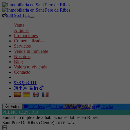
938 963 111
Toggle
navigation
Venta
Alquiler
Promociones
Comercializados
Servicios
Vende tu inmueble
Nosotros
Blog
Valora tu vivienda
Contacto
938 963 111
Vídeos
Tour Virtual
Mapa
Ficha
Fotos
PLENO CENTRO
Fantástico dúplex de 3 habitaciones dobles en Ribes
Sant Pere De Ribes (Centre) -
REF. 2484