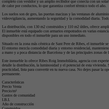
completo con vestidor y un amplio recibidor que conecta con un solar
de calor por conductos, lo que garantiza confort térmico todo el año.
Los suelos son de gres, las puertas macizas y las ventanas de alumini
videovigilancia, aumentando la seguridad y la comodidad diaria. Todo 
La distribución, con 130 m2 construidos y 110 m2 útiles, ofrece amplitu
El inmueble está equipado con armarios empotrados en varias estancia
disponibles en todo el inmueble para un uso inmediato.
Situado en la zona más céntrica de Sant Pere de Ribes, el inmueble se 
El entorno mezcla comodidad diaria y entorno residencial, manteniendo
a mano y a poca distancia de Barcelona y de las principales zonas de 
Este inmueble lo ofrece Ribes Roig Immobiliària, agencia con experien
detalle la distribución, la luminosidad y el potencial de esta viviend
practicidad, lista para convertir en tu nueva casa. No dejes pasar la o
permanente.
Características
Precio Venta
Precio/m²
Gastos de comunidad
I.B.I.
Año de construcción
Construidos