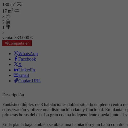
2
130 m
2
17 m
3
2
1
2
venta:
333.000 €
Compartir en
WhatsApp
Facebook
X
LinkedIn
Email
Copiar URL
Descripción
Fantástico dúplex de 3 habitaciones dobles situado en pleno centro de
conservación y ofrece una distribución clara y funcional. En planta b
primeras horas del día. La gran cocina independiente queda junto al sa
En la planta baja también se ubica una habitación y un baño con ducha