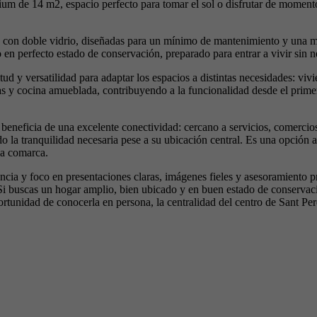
ium de 14 m2, espacio perfecto para tomar el sol o disfrutar de moment
o con doble vidrio, diseñadas para un mínimo de mantenimiento y una ma
en perfecto estado de conservación, preparado para entrar a vivir sin n
d y versatilidad para adaptar los espacios a distintas necesidades: vivie
s y cocina amueblada, contribuyendo a la funcionalidad desde el primer
beneficia de una excelente conectividad: cercano a servicios, comercios 
 la tranquilidad necesaria pese a su ubicación central. Es una opción a
la comarca.
cia y foco en presentaciones claras, imágenes fieles y asesoramiento pr
a. Si buscas un hogar amplio, bien ubicado y en buen estado de conservac
portunidad de conocerla en persona, la centralidad del centro de Sant Pe