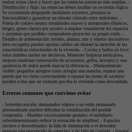
realzar zonas clave y hacer que las estancias parezcan más amplias. -
Distribución y flujo: las estancias deben facilitar un recorrido lógico.
Se recomienda despejarlle mobiliario excesivo, priorizar la
funcionalidad y garantizar un tránsito cómodo entre ambientes. -
Paleta de colores neutra: tonalidades suaves y atemporales (blancos,
beiges, grises claros) que ayuden a ampliar visualmente los espacios
y permitan que posibles compradores proyecten su propio estilo. -
Detalles de ambientación: textiles, plantas, arte y objetos decorativos
bien escogidos pueden aportar calidez sin distraer la atención de las
características estructurales de la vivienda. - Cocina y baños en foco:
estos ámbitos suelen ser decisivos. Mantener limpieza meticulosa,
mejoras modestas (renovación de accesorios, grifos, herrajes) y una
apariencia de orden puede marcar la diferencia. - Mantenimiento
visible: pequeños arreglos como arreglar una mancha, reparar una
puerta que no cierra correctamente o repasar las juntas de azulejos
pueden evitar que un visitante perciba la vivienda como descuidada.
Errores comunes que conviene evitar
- Sobredecoración: demasiados objetos o un estilo demasiado
personalizado pueden dificultar la visualización del posible
comprador. - Muebles excesivamente grandes: el mobiliario
sobredimensionado reduce la sensación de amplitud. - Espacios
oscuros o desordenados: la falta de iluminación o el desorden
generan una percepción de estrechez y de falta de cuidado. - Ignorar