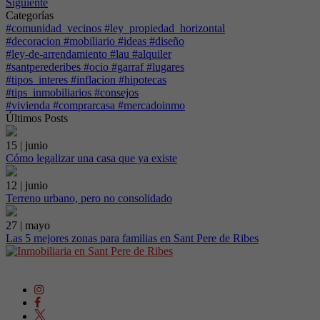
Siguiente
Categorías
#comunidad_vecinos #ley_propiedad_horizontal
#decoracion #mobiliario #ideas #diseño
#ley-de-arrendamiento #lau #alquiler
#santperederibes #ocio #garraf #lugares
#tipos_interes #inflacion #hipotecas
#tips_inmobiliarios #consejos
#vivienda #comprarcasa #mercadoinmo
Últimos Posts
15 | junio
Cómo legalizar una casa que ya existe
12 | junio
Terreno urbano, pero no consolidado
27 | mayo
Las 5 mejores zonas para familias en Sant Pere de Ribes