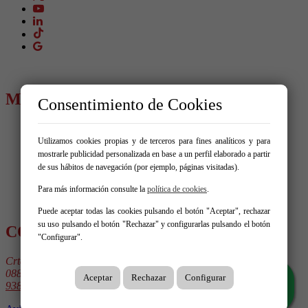
MENÚ
Consentimiento de Cookies
Comprar
Alquilar
Utilizamos cookies propias y de terceros para fines analíticos y para
Vende tu inmueble
mostrarle publicidad personalizada en base a un perfil elaborado a partir
Promociones
de sus hábitos de navegación (por ejemplo, páginas visitadas).
Blog
Para más información consulte la
política de cookies
.
Servicios
Contacto
Puede aceptar todas las cookies pulsando el botón "Aceptar", rechazar
su uso pulsando el botón "Rechazar" y configurarlas pulsando el botón
CONTÁCTANOS
"Configurar".
Crta. Sitges 61
08810 Sant Pere de Ribes
Aceptar
Rechazar
Configurar
938 963 111